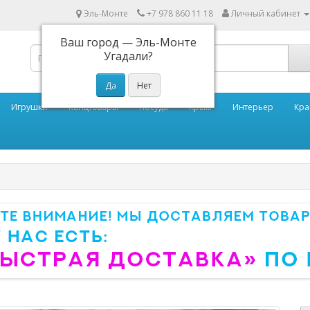
Эль-Монте
+7 978 860 11 18
Личный кабинет
Ваш город —
Эль-Монте
Угадали?
Игрушки
Канцтовары
Посуда
Крым
Интерьер
Кра