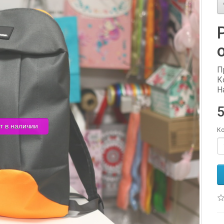
П
К
Н
5
т в наличии
Ко