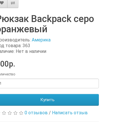
Рюкзак Backpack серо
оранжевый
роизводитель:
Америка
од товара: 363
аличие: Нет в наличии
00р.
личество
Купить
0 отзывов
/
Написать отзыв