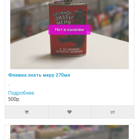
Нет в наличии
Фляжка знать меру 270мл
..
Подробнее..
500р.