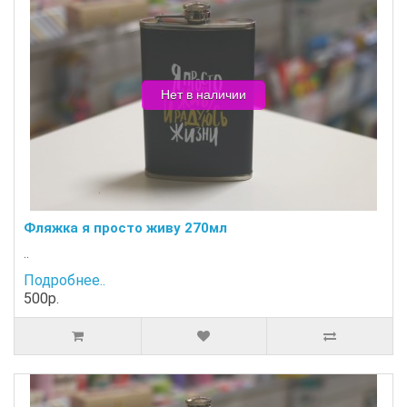
Нет в наличии
Фляжка я просто живу 270мл
..
Подробнее..
500р.