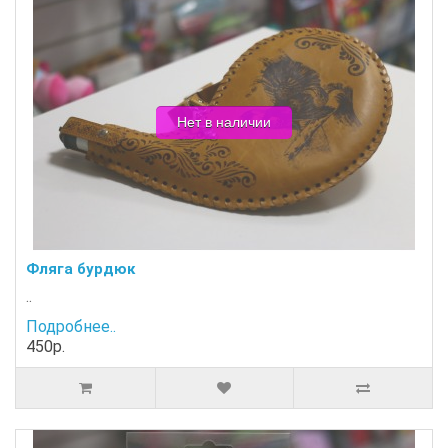
Нет в наличии
Фляга бурдюк
..
Подробнее..
450р.