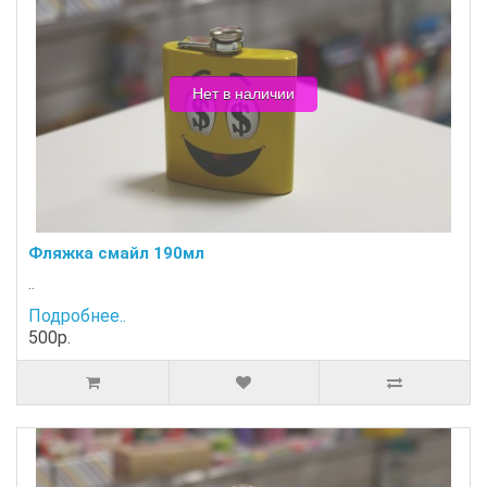
Нет в наличии
Фляжка смайл 190мл
..
Подробнее..
500р.