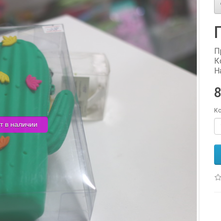
П
К
Н
8
Ко
т в наличии