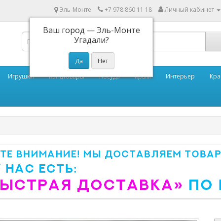
Эль-Монте
+7 978 860 11 18
Личный кабинет
Ваш город —
Эль-Монте
Угадали?
Игрушки
Канцтовары
Посуда
Крым
Интерьер
Кра