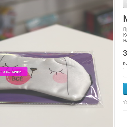
П
К
Н
3
Ко
т в наличии