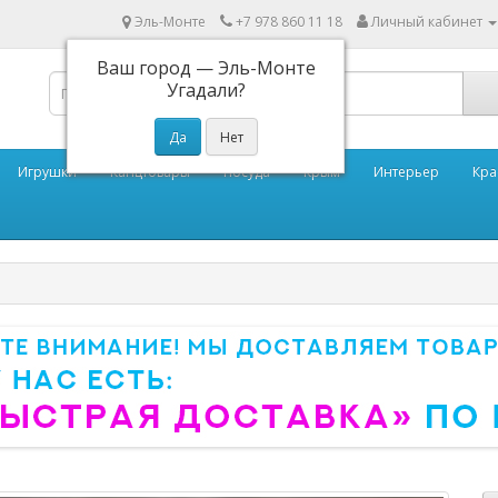
Эль-Монте
+7 978 860 11 18
Личный кабинет
Ваш город —
Эль-Монте
Угадали?
Игрушки
Канцтовары
Посуда
Крым
Интерьер
Кра