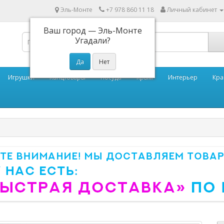
Эль-Монте
+7 978 860 11 18
Личный кабинет
Ваш город —
Эль-Монте
Угадали?
Игрушки
Канцтовары
Посуда
Крым
Интерьер
Кра