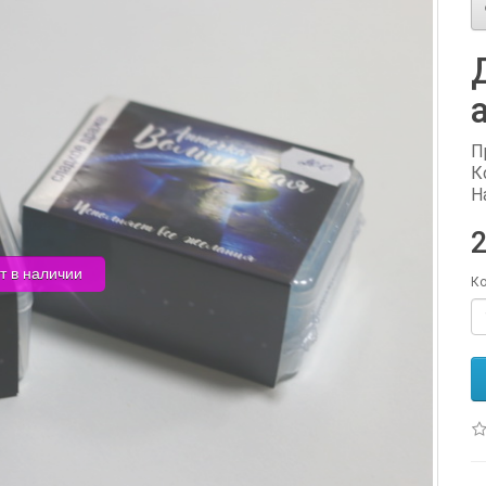
П
К
Н
2
т в наличии
Ко