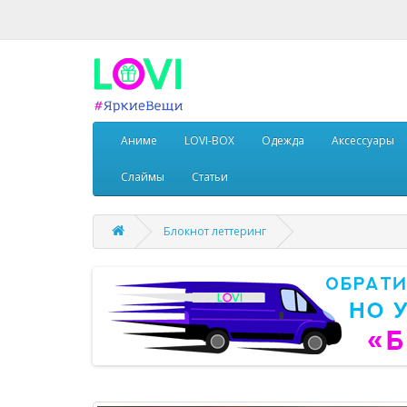
Аниме
LOVI-BOX
Одежда
Аксессуары
Слаймы
Статьи
Блокнот леттеринг