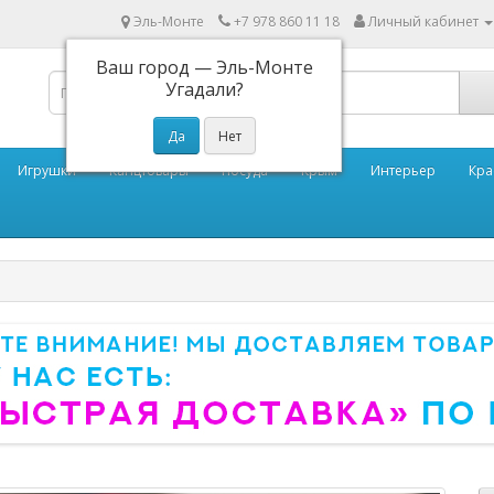
Эль-Монте
+7 978 860 11 18
Личный кабинет
Ваш город —
Эль-Монте
Угадали?
Игрушки
Канцтовары
Посуда
Крым
Интерьер
Кра