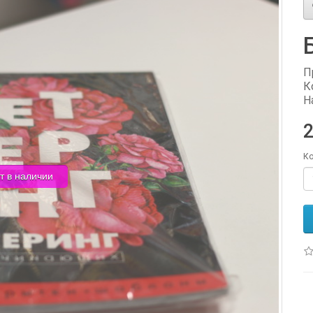
П
К
Н
2
Ко
т в наличии