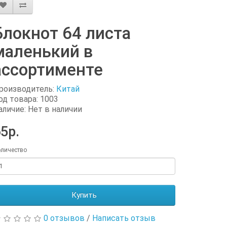
Блокнот 64 листа
маленький в
ассортименте
роизводитель:
Китай
од товара: 1003
аличие: Нет в наличии
5р.
личество
Купить
0 отзывов
/
Написать отзыв