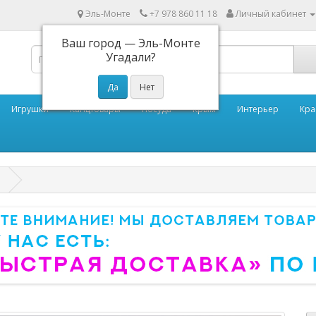
Эль-Монте
+7 978 860 11 18
Личный кабинет
Ваш город —
Эль-Монте
Угадали?
Игрушки
Канцтовары
Посуда
Крым
Интерьер
Кра
е