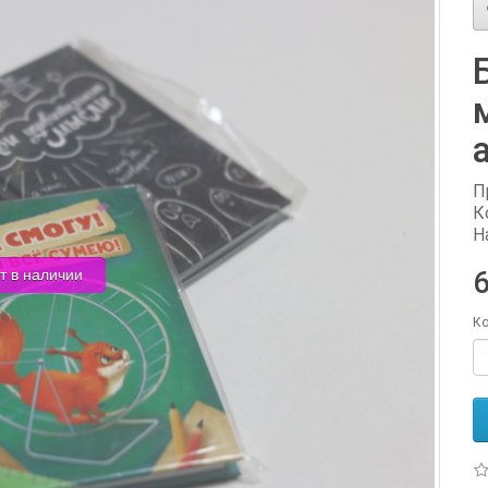
П
К
Н
т в наличии
6
Ко