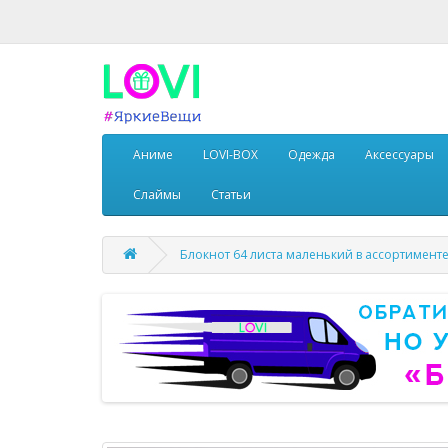
Аниме
LOVI-BOX
Одежда
Аксессуары
Слаймы
Статьи
Блокнот 64 листа маленький в ассортимент